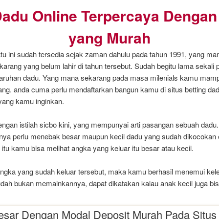
Dadu Online Terpercaya Dengan
yang Murah
tu ini sudah tersedia sejak zaman dahulu pada tahun 1991, yang m
rang yang belum lahir di tahun tersebut. Sudah begitu lama sekali pe
 taruhan dadu. Yang mana sekarang pada masa milenials kamu mam
ang. anda cuma perlu mendaftarkan bangun kamu di situs betting dad
ang kamu inginkan.
 dengan istilah sicbo kini, yang mempunyai arti pasangan sebuah dad
nya perlu menebak besar maupun kecil dadu yang sudah dikocokan o
itu kamu bisa melihat angka yang keluar itu besar atau kecil.
angka yang sudah keluar tersebut, maka kamu berhasil menemui kele
 mudah bukan memainkannya, dapat dikatakan kalau anak kecil juga b
esar Dengan Modal Deposit Murah Pada Situs 