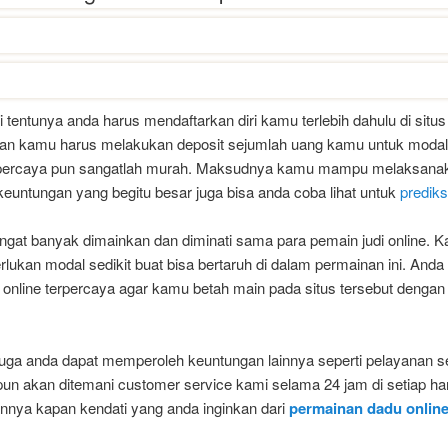
ntunya anda harus mendaftarkan diri kamu terlebih dahulu di situs j
an kamu harus melakukan deposit sejumlah uang kamu untuk modal 
 terpercaya pun sangatlah murah. Maksudnya kamu mampu melaksanak
untungan yang begitu besar juga bisa anda coba lihat untuk
prediks
angat banyak dimainkan dan diminati sama para pemain judi online. 
an modal sedikit buat bisa bertaruh di dalam permainan ini. Anda 
u online terpercaya agar kamu betah main pada situs tersebut deng
juga anda dapat memperoleh keuntungan lainnya seperti pelayanan 
un akan ditemani customer service kami selama 24 jam di setiap h
nya kapan kendati yang anda inginkan dari
permainan dadu onlin