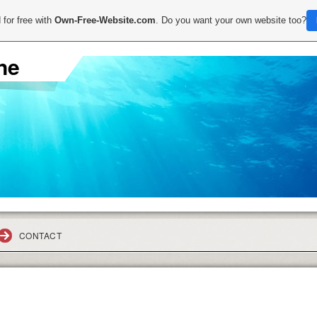
 for free with
Own-Free-Website.com
. Do you want your own website too?
ne
CONTACT