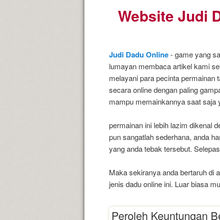
Website Judi 
Judi Dadu Online
- game yang sa
lumayan membaca artikel kami seka
melayani para pecinta permainan
secara online dengan paling gamp
mampu memainkannya saat saja y
permainan ini lebih lazim dikenal
pun sangatlah sederhana, anda ha
yang anda tebak tersebut. Selepas 
Maka sekiranya anda bertaruh di 
jenis dadu online ini. Luar biasa
Peroleh Keuntungan B